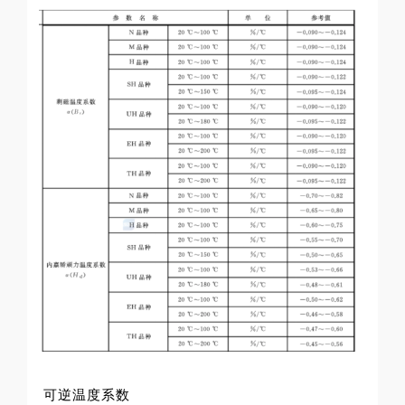
可逆温度系数