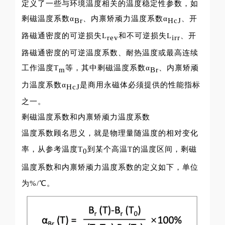
定义了一些与环境温度相关的温度稳定性参数，如
剩磁温度系数
α
、内禀矫顽力温度系数
α
、开
Br
HcJ
路磁通密度的可逆损失
L
和不可逆损失
L
、开
rev
irr
路磁通密度的可逆温度系数、耐热温度或最高连续
工作温度
T
等，其中剩磁温度系数
α
、内禀矫顽
m
Br
力温度系数
α
是商用永磁体必须提供的性能指标
HcJ
之一。
剩磁温度系数和内禀矫顽力温度系数
温度系数顾名思义，就是物理量随温度的相对变化
率，从参考温度
T
到某个高温
T的温度区间，剩磁
0
温度系数和内禀矫顽力温度系数的定义如下，单位
为%/℃。