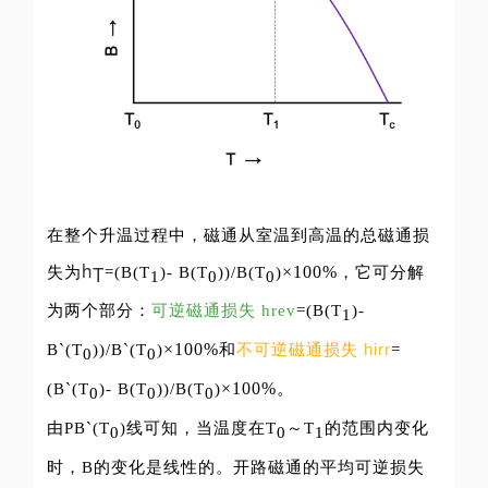
在整个升温过程中，磁通从室温到高温的总磁通损
h
T
×100%
失为
=(B(T
)- B(T
))/B(T
)
，它可分解
1
0
0
为两个部分：
可逆磁通损失
hrev
=(B(T
)-
1
×100%
hirr
B`(T
))/B`(T
)
和
不可逆磁通损失
=
0
0
×100%。
(B`(T
)- B(T
))/B(T
)
0
0
0
由
PB`(T
)线可知，当温度在T
～
T
的范围内变化
0
0
1
时，
B的变化是线性的。开路磁通的平均可逆损失